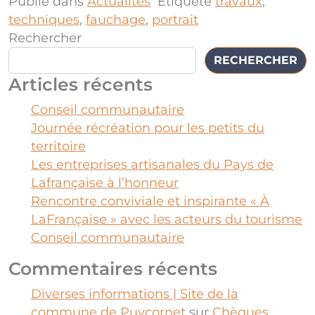
Publié dans
Actualités
Étiqueté
travaux
,
techniques
,
fauchage
,
portrait
Rechercher
RECHERCHER
Articles récents
Conseil communautaire
Journée récréation pour les petits du
territoire
Les entreprises artisanales du Pays de
Lafrançaise à l’honneur
Rencontre conviviale et inspirante « À
LaFrançaise » avec les acteurs du tourisme
Conseil communautaire
Commentaires récents
Diverses informations | Site de la
commune de Puycornet
sur
Chèques