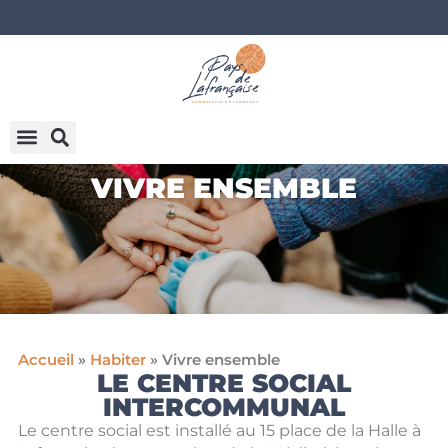
VIVRE ENSEMBLE
Accueil
»
Habiter
»
Vivre ensemble
LE CENTRE SOCIAL
INTERCOMMUNAL
Le centre social est installé au 15 place de la Halle à