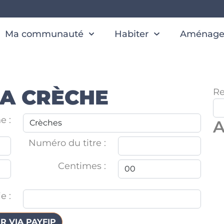
Ma communauté
Habiter
Aménager
LA CRÈCHE
Re
e :
A
Numéro du titre :
Centimes :
e :
R VIA PAYFIP