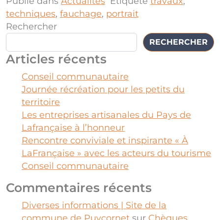
Publié dans
Actualités
Étiqueté
travaux
,
techniques
,
fauchage
,
portrait
Rechercher
RECHERCHER
Articles récents
Conseil communautaire
Journée récréation pour les petits du
territoire
Les entreprises artisanales du Pays de
Lafrançaise à l’honneur
Rencontre conviviale et inspirante « À
LaFrançaise » avec les acteurs du tourisme
Conseil communautaire
Commentaires récents
Diverses informations | Site de la
commune de Puycornet
sur
Chèques