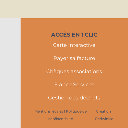
ACCÈS EN 1 CLIC
Carte interactive
Payer sa facture
Chèques associations
France Services
Gestion des déchets
Mentions légales I Politique de
Création :
confidentialité
Periwinkle