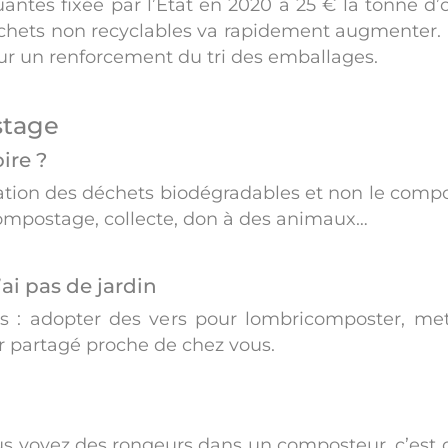
lluantes fixée par l’État en 2020 à 25 € la tonne
échets non recyclables va rapidement augmenter. Po
 sur un renforcement du tri des emballages.
stage
ire ?
isation des déchets biodégradables et non le comp
 compostage, collecte, don à des animaux…
ai pas de jardin
tions : adopter des vers pour lombricomposter, 
 partagé proche de chez vous.
us voyez des rongeurs dans un composteur, c’est qu