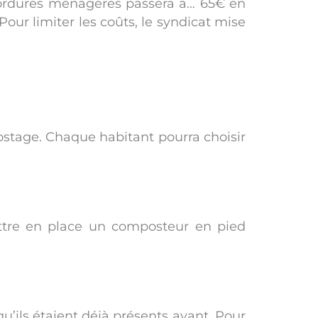
 d’ordures ménagères passera à… 65€ en
ur limiter les coûts, le syndicat mise
ostage. Chaque habitant pourra choisir
mettre en place un composteur en pied
’ils étaient déjà présents avant. Pour