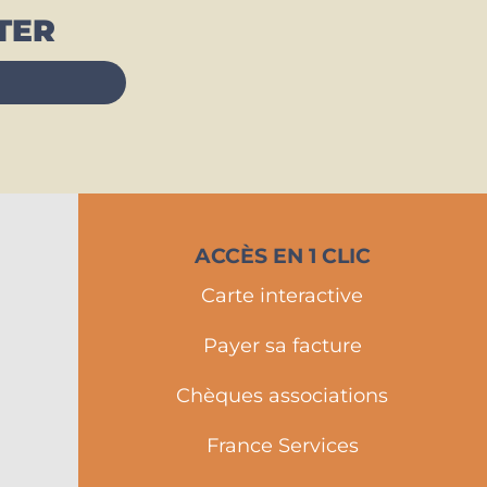
TER
ACCÈS EN 1 CLIC
Carte interactive
Payer sa facture
Chèques associations
France Services