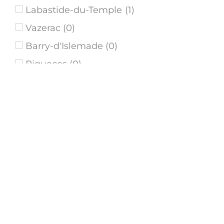
Labastide-du-Temple
(
1
)
Vazerac
(
0
)
Barry-d'Islemade
(
0
)
Piquecos
(
0
)
Puycornet
(
0
)
Labarthe
(
1
)