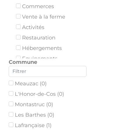
Commerces
Vente à la ferme
Activités
Restauration
Hébergements
Equipements
Commune
Bornes de tri
Meauzac
(
0
)
L'Honor-de-Cos
(
0
)
Montastruc
(
0
)
Les Barthes
(
0
)
Lafrançaise
(
1
)