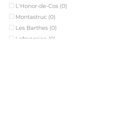
L'Honor-de-Cos
(
0
)
Montastruc
(
0
)
Les Barthes
(
0
)
Lafrançaise
(
0
)
Labastide-du-Temple
(
0
)
Vazerac
(
1
)