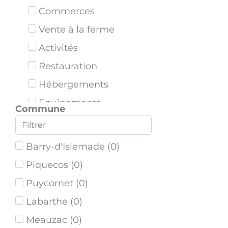
Commerces
Vente à la ferme
Activités
Restauration
Hébergements
Equipements
Commune
Bornes de tri
Barry-d'Islemade
(
0
)
Piquecos
(
0
)
Puycornet
(
0
)
Labarthe
(
0
)
Meauzac
(
0
)