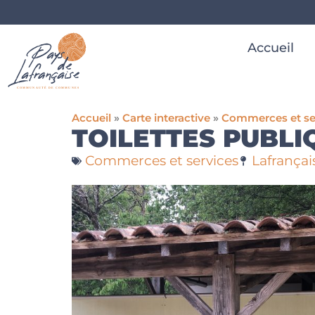
Accueil
Accueil
»
Carte interactive
»
Commerces et se
TOILETTES PUBLI
Commerces et services
Lafrançai