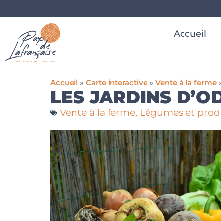
Accueil
Accueil
»
Carte interactive
»
Vente à la ferme
LES JARDINS D’O
Vente à la ferme
,
Légumes et produ