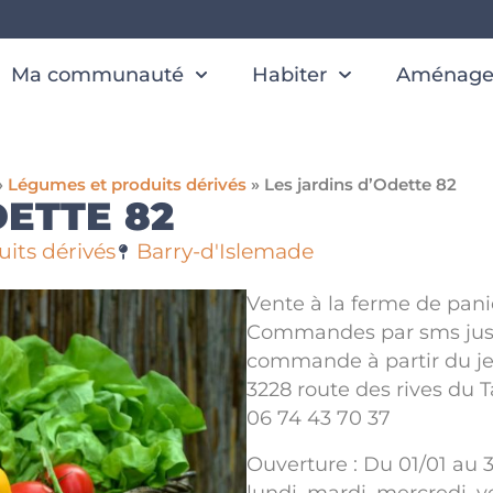
Ma communauté
Habiter
Aménager
»
Légumes et produits dérivés
»
Les jardins d’Odette 82
DETTE 82
its dérivés
Barry-d'Islemade
Vente à la ferme de pa
Commandes par sms jusqu
commande à partir du je
3228 route des rives du 
06 74 43 70 37
Ouverture : Du 01/01 au 31
lundi, mardi, mercredi, 