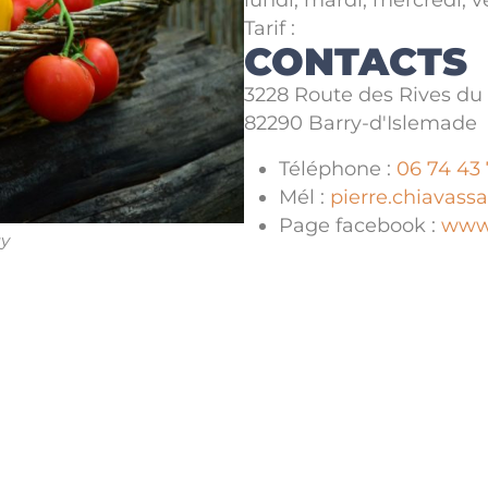
Tarif :
CONTACTS
3228 Route des Rives du
82290 Barry-d'Islemade
Téléphone :
06 74 43
Mél :
pierre.chiavas
Page facebook :
www
ay