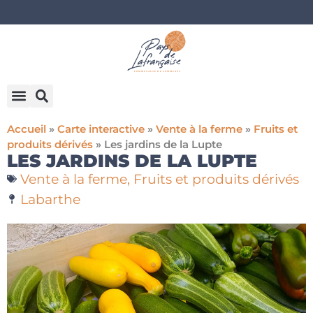
Accueil
»
Carte interactive
»
Vente à la ferme
»
Fruits et
produits dérivés
»
Les jardins de la Lupte
LES JARDINS DE LA LUPTE
Vente à la ferme
,
Fruits et produits dérivés
Labarthe