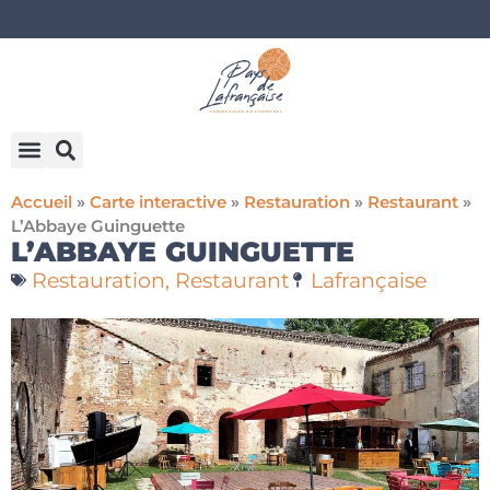
Accueil
»
Carte interactive
»
Restauration
»
Restaurant
»
L’Abbaye Guinguette
L’ABBAYE GUINGUETTE
Restauration
,
Restaurant
Lafrançaise