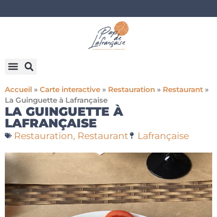
Accueil
»
Carte interactive
»
Restauration
»
Restaurant
»
La Guinguette à Lafrançaise
LA GUINGUETTE À
LAFRANÇAISE
Restauration
,
Restaurant
Lafrançaise