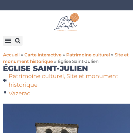
Accueil
»
Carte interactive
»
Patrimoine culturel
»
Site et
monument historique
»
Église Saint-Julien
ÉGLISE SAINT-JULIEN
Patrimoine culturel
,
Site et monument
historique
Vazerac