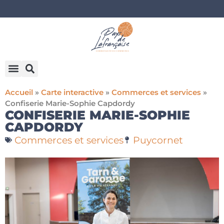
Accueil
»
Carte interactive
»
Commerces et services
»
Confiserie Marie-Sophie Capdordy
CONFISERIE MARIE-SOPHIE
CAPDORDY
Commerces et services
Puycornet