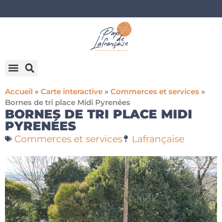
Accueil
»
Carte interactive
»
Commerces et services
»
Bornes de tri place Midi Pyrenées
BORNES DE TRI PLACE MIDI
PYRENÉES
Commerces et services
Lafrançaise