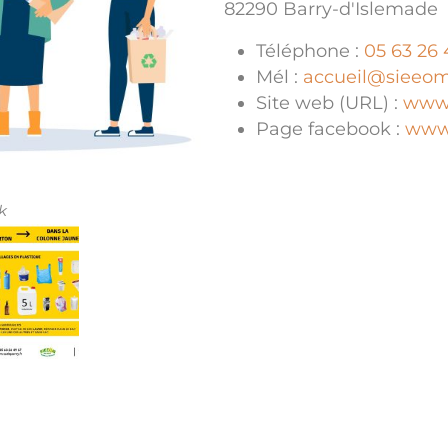
82290 Barry-d'Islemade
Téléphone :
05 63 26 
Mél :
accueil@sieeom
Site web (URL) :
www.
Page facebook :
www
k