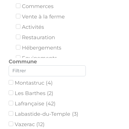
Commerces
Vente à la ferme
Activités
Restauration
Hébergements
Equipements
Commune
Bornes de tri
Montastruc
(
4
)
Les Barthes
(
2
)
Lafrançaise
(
42
)
Labastide-du-Temple
(
3
)
Vazerac
(
12
)