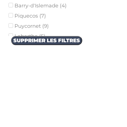
Barry-d'Islemade
(
4
)
Piquecos
(
7
)
Puycornet
(
9
)
Labarthe
(
5
)
SUPPRIMER LES FILTRES
Meauzac
(
5
)
L'Honor-de-Cos
(
19
)